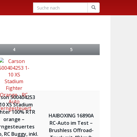
4
5
rson 500404253
:10 XS Stadium
ghter 100% RTR
HAIBOXING 16890A
orange –
RC-Auto im Test –
rngesteuertes
Brushless Offroad-
, RC Buggy, inkl.