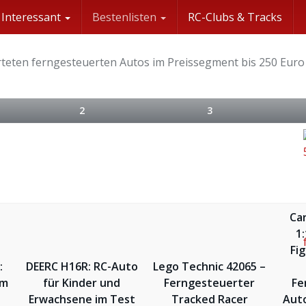
Interessant
Bestenlisten
RC-Clubs & Tracks
erteten ferngesteuerten Autos im Preissegment bis 250 Euro
2
3
Ca
1
Fi
:
DEERC H16R: RC-Auto
Lego Technic 42065 –
im
für Kinder und
Ferngesteuerter
Fe
Erwachsene im Test
Tracked Racer
Auto