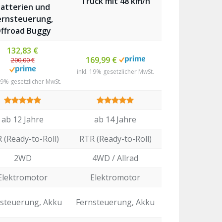
Truck mit 48 km/h
atterien und
ernsteuerung,
ffroad Buggy
132,83 €
169,99 €
200,00 €
inkl. 19% gesetzlicher MwSt.
 19% gesetzlicher MwSt.
ab 12 Jahre
ab 14 Jahre
 (Ready-to-Roll)
RTR (Ready-to-Roll)
2WD
4WD / Allrad
Elektromotor
Elektromotor
steuerung, Akku
Fernsteuerung, Akku