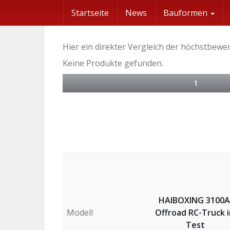
Skip
Startseite
News
Bauformen
to
main
content
Hier ein direkter Vergleich der höchstbew
Keine Produkte gefunden.
1
HAIBOXING 3100A
Modell
Offroad RC-Truck 
Test