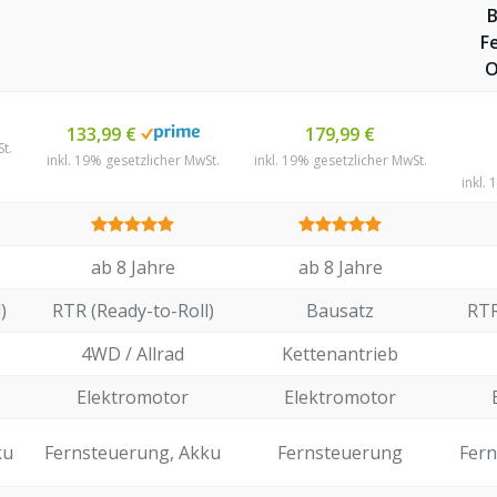
B
F
O
133,99 €
179,99 €
t.
inkl. 19% gesetzlicher MwSt.
inkl. 19% gesetzlicher MwSt.
inkl.
ab 8 Jahre
ab 8 Jahre
)
RTR (Ready-to-Roll)
Bausatz
RTR
4WD / Allrad
Kettenantrieb
Elektromotor
Elektromotor
ku
Fernsteuerung, Akku
Fernsteuerung
Fern