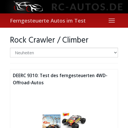
Skip
to
main
content
Ferngesteuerte Autos im Test
Toggle
navigati
Rock Crawler / Climber
DEERC 9310: Test des ferngesteuerten 4WD-
Offroad-Autos