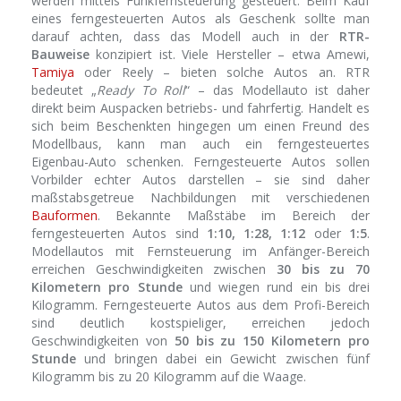
werden mittels Funkfernsteuerung gesteuert. Beim Kauf
eines ferngesteuerten Autos als Geschenk sollte man
darauf achten, dass das Modell auch in der
RTR-
Bauweise
konzipiert ist. Viele Hersteller – etwa Amewi,
Tamiya
oder Reely – bieten solche Autos an. RTR
bedeutet „
Ready To Roll
“ – das Modellauto ist daher
direkt beim Auspacken betriebs- und fahrfertig. Handelt es
sich beim Beschenkten hingegen um einen Freund des
Modellbaus, kann man auch ein ferngesteuertes
Eigenbau-Auto schenken. Ferngesteuerte Autos sollen
Vorbilder echter Autos darstellen – sie sind daher
maßstabsgetreue Nachbildungen mit verschiedenen
Bauformen
. Bekannte Maßstäbe im Bereich der
ferngesteuerten Autos sind
1:10, 1:28, 1:12
oder
1:5
.
Modellautos mit Fernsteuerung im Anfänger-Bereich
erreichen Geschwindigkeiten zwischen
30 bis zu 70
Kilometern pro Stunde
und wiegen rund ein bis drei
Kilogramm. Ferngesteuerte Autos aus dem Profi-Bereich
sind deutlich kostspieliger, erreichen jedoch
Geschwindigkeiten von
50 bis zu 150 Kilometern pro
Stunde
und bringen dabei ein Gewicht zwischen fünf
Kilogramm bis zu 20 Kilogramm auf die Waage.