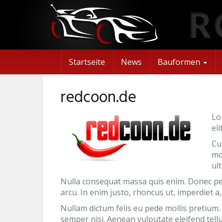
Skip
to
main
content
Startseite
News
Bauformen
redcoon.de
Lo
el
Cu
mo
ul
Nulla consequat massa quis enim. Donec pede 
arcu. In enim justo, rhoncus ut, imperdiet a,
Nullam dictum felis eu pede mollis pretium
semper nisi. Aenean vulputate eleifend tellu