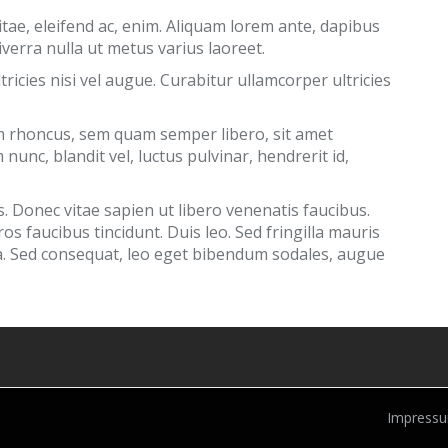
itae, eleifend ac, enim. Aliquam lorem ante, dapibus
 viverra nulla ut metus varius laoreet.
icies nisi vel augue. Curabitur ullamcorper ultricies
 rhoncus, sem quam semper libero, sit amet
nc, blandit vel, luctus pulvinar, hendrerit id,
 Donec vitae sapien ut libero venenatis faucibus.
os faucibus tincidunt. Duis leo. Sed fringilla mauris
a. Sed consequat, leo eget bibendum sodales, augue
Impress