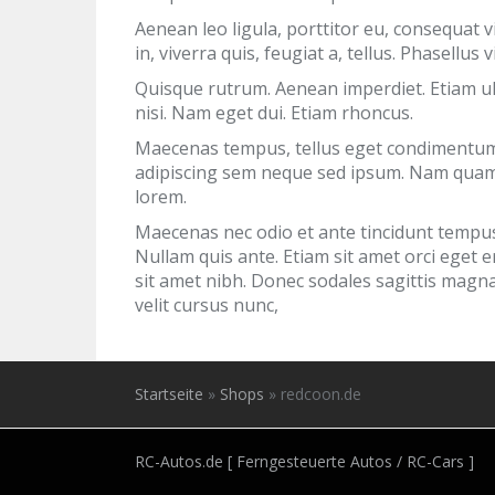
Aenean leo ligula, porttitor eu, consequat v
in, viverra quis, feugiat a, tellus. Phasellus
Quisque rutrum. Aenean imperdiet. Etiam ultr
nisi. Nam eget dui. Etiam rhoncus.
Maecenas tempus, tellus eget condimentum
adipiscing sem neque sed ipsum. Nam quam nu
lorem.
Maecenas nec odio et ante tincidunt tempus.
Nullam quis ante. Etiam sit amet orci eget er
sit amet nibh. Donec sodales sagittis magn
velit cursus nunc,
Startseite
»
Shops
»
redcoon.de
RC-Autos.de [ Ferngesteuerte Autos / RC-Cars ]