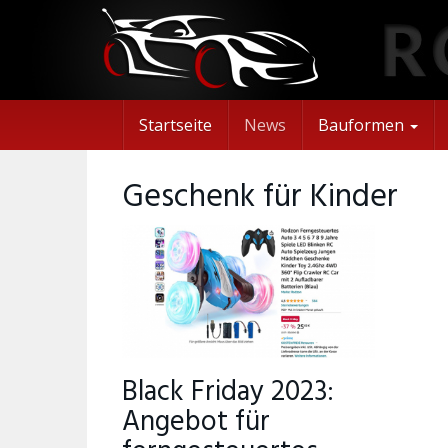
Skip
to
main
content
Startseite
News
Bauformen
Geschenk für Kinder
Black Friday 2023:
Angebot für