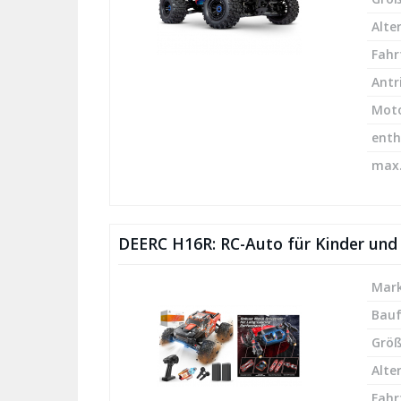
Alte
Fahr
Antr
Mot
enth
max.
DEERC H16R: RC-Auto für Kinder und
Mark
Bau
Größ
Alte
Fahr