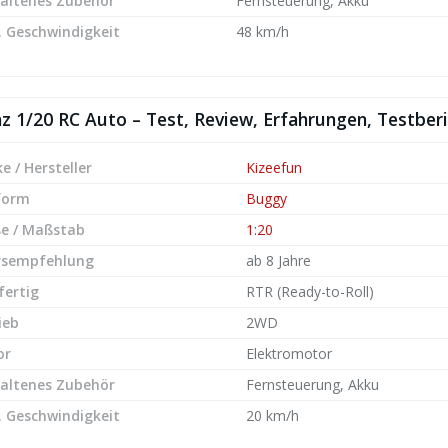
altenes Zubehör
Fernsteuerung, Akku
 Geschwindigkeit
48 km/h
z 1/20 RC Auto – Test, Review, Erfahrungen, Testber
e / Hersteller
Kizeefun
form
Buggy
e / Maßstab
1:20
rsempfehlung
ab 8 Jahre
fertig
RTR (Ready-to-Roll)
ieb
2WD
or
Elektromotor
altenes Zubehör
Fernsteuerung, Akku
 Geschwindigkeit
20 km/h