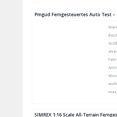
Pmgud Ferngesteuertes Auto Test – 
Mark
Bau
Größ
Alte
Fahr
Antr
Mot
enth
max.
SIMREX 1:16 Scale All-Terrain Fernge