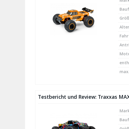
Mark
Bau
Größ
Alte
Fahr
Antr
Mot
enth
max.
Testbericht und Review: Traxxas MA
Mark
Bau
Größ