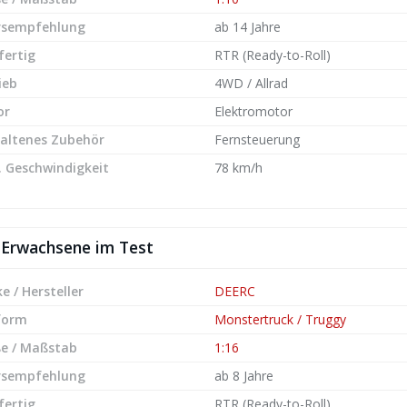
rsempfehlung
ab 14 Jahre
fertig
RTR (Ready-to-Roll)
ieb
4WD / Allrad
or
Elektromotor
altenes Zubehör
Fernsteuerung
 Geschwindigkeit
78 km/h
 Erwachsene im Test
e / Hersteller
DEERC
form
Monstertruck / Truggy
e / Maßstab
1:16
rsempfehlung
ab 8 Jahre
fertig
RTR (Ready-to-Roll)