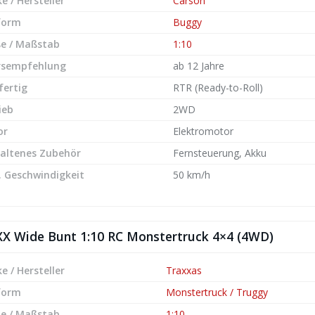
e / Hersteller
Carson
form
Buggy
e / Maßstab
1:10
rsempfehlung
ab 12 Jahre
fertig
RTR (Ready-to-Roll)
ieb
2WD
or
Elektromotor
altenes Zubehör
Fernsteuerung, Akku
 Geschwindigkeit
50 km/h
XX Wide Bunt 1:10 RC Monstertruck 4×4 (4WD)
e / Hersteller
Traxxas
form
Monstertruck / Truggy
e / Maßstab
1:10