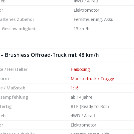
ieb
4WD / Allrad
or
Elektromotor
altenes Zubehör
Fernsteuerung, Akku
 Geschwindigkeit
15 km/h
 Brushless Offroad-Truck mit 48 km/h
e / Hersteller
Haiboxing
form
Monstertruck / Truggy
e / Maßstab
1:16
rsempfehlung
ab 14 Jahre
fertig
RTR (Ready-to-Roll)
ieb
4WD / Allrad
or
Elektromotor