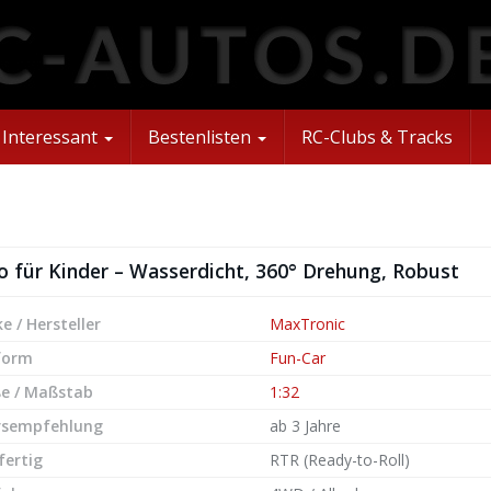
Interessant
Bestenlisten
RC-Clubs & Tracks
 für Kinder – Wasserdicht, 360° Drehung, Robust
e / Hersteller
MaxTronic
form
Fun-Car
e / Maßstab
1:32
rsempfehlung
ab 3 Jahre
fertig
RTR (Ready-to-Roll)