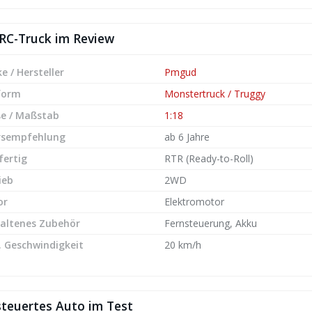
RC-Truck im Review
e / Hersteller
Pmgud
form
Monstertruck / Truggy
e / Maßstab
1:18
rsempfehlung
ab 6 Jahre
fertig
RTR (Ready-to-Roll)
ieb
2WD
or
Elektromotor
altenes Zubehör
Fernsteuerung, Akku
 Geschwindigkeit
20 km/h
steuertes Auto im Test