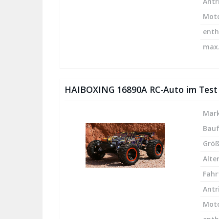
Antr
Mot
enth
max.
HAIBOXING 16890A RC-Auto im Test –
Mark
Bau
Größ
Alte
Fahr
Antr
Mot