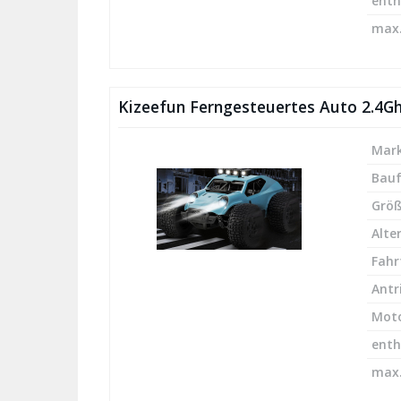
enth
max.
Kizeefun Ferngesteuertes Auto 2.4Gh
Mark
Bau
Größ
Alte
Fahr
Antr
Mot
enth
max.