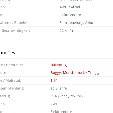
ieb
4WD / Allrad
or
Elektromotor
altenes Zubehör
Fernsteuerung, Akku
 Geschwindigkeit
52 km/h
 im Test
e / Hersteller
Haiboxing
form
Buggy
,
Monstertruck / Truggy
e / Maßstab
1:14
rsempfehlung
ab 8 Jahre
fertig
RTR (Ready-to-Roll)
ieb
2WD
or
Elektromotor