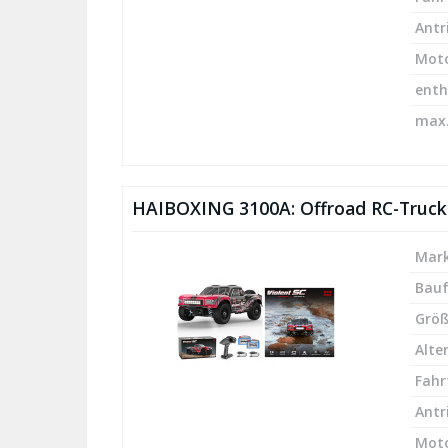
Antr
Mot
enth
max.
HAIBOXING 3100A: Offroad RC-Truck
Mark
Bau
Größ
Alte
Fahr
Antr
Mot