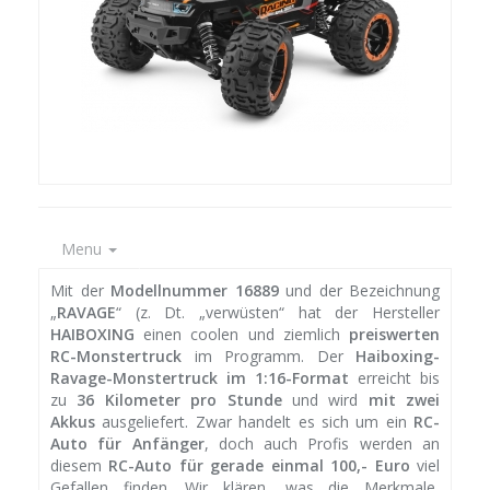
Menu
Mit der
Modellnummer 16889
und der Bezeichnung
„
RAVAGE
“ (z. Dt. „verwüsten“ hat der Hersteller
HAIBOXING
einen coolen und ziemlich
preiswerten
RC-Monstertruck
im Programm. Der
Haiboxing-
Ravage-Monstertruck im 1:16-Format
erreicht bis
zu
36 Kilometer pro Stunde
und wird
mit zwei
Akkus
ausgeliefert. Zwar handelt es sich um ein
RC-
Auto für Anfänger
, doch auch Profis werden an
diesem
RC-Auto für gerade einmal 100,- Euro
viel
Gefallen finden. Wir klären, was die Merkmale,