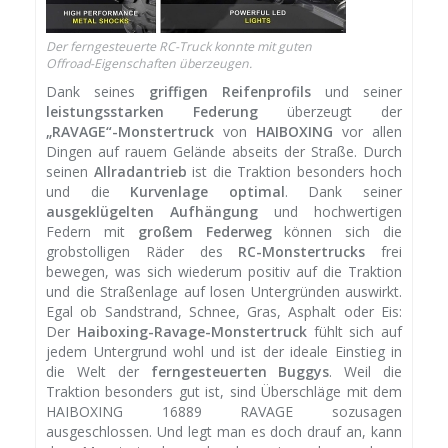
Der ferngesteuerte RC-Truck konnte mit guten
Offroad-Eigenschaften überzeugen.
Dank seines
griffigen Reifenprofils
und seiner
leistungsstarken Federung
überzeugt der
„RAVAGE“-Monstertruck
von
HAIBOXING
vor allen
Dingen auf rauem Gelände abseits der Straße. Durch
seinen
Allradantrieb
ist die Traktion besonders hoch
und die
Kurvenlage optimal
. Dank seiner
ausgeklügelten Aufhängung
und hochwertigen
Federn mit
großem Federweg
können sich die
grobstolligen Räder des
RC-Monstertrucks
frei
bewegen, was sich wiederum positiv auf die Traktion
und die Straßenlage auf losen Untergründen auswirkt.
Egal ob Sandstrand, Schnee, Gras, Asphalt oder Eis:
Der
Haiboxing-Ravage-Monstertruck
fühlt sich auf
jedem Untergrund wohl und ist der ideale Einstieg in
die Welt der
ferngesteuerten Buggys
. Weil die
Traktion besonders gut ist, sind Überschläge mit dem
HAIBOXING 16889 RAVAGE sozusagen
ausgeschlossen. Und legt man es doch drauf an, kann