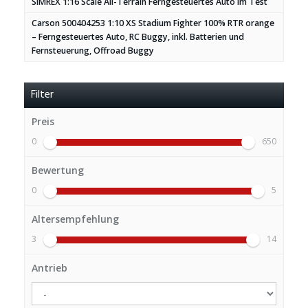
SIMREX 1:16 Scale All-Terrain Ferngesteuertes Auto im Test
Carson 500404253 1:10 XS Stadium Fighter 100% RTR orange
– Ferngesteuertes Auto, RC Buggy, inkl. Batterien und
Fernsteuerung, Offroad Buggy
Filter
Preis
0
650
Bewertung
0
5
Altersempfehlung
3
14
Antrieb