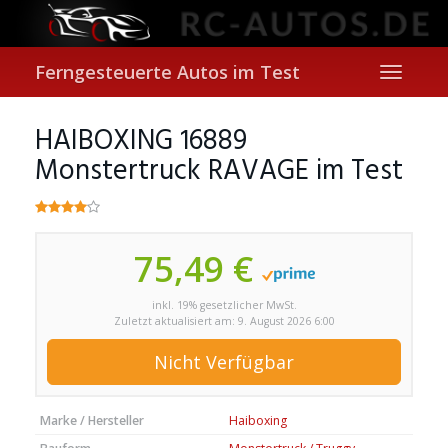
Skip
to
main
content
Ferngesteuerte Autos im Test
Toggle
navigati
HAIBOXING 16889
Monstertruck RAVAGE im Test
75,49 €
inkl. 19% gesetzlicher MwSt.
Zuletzt aktualisiert am: 9. August 2026 6:00
Nicht Verfügbar
Marke / Hersteller
Haiboxing