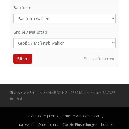
Bauform
Größe / Maßstab
Filtern
Filter zurücksetzen
Startseite
»
Produkte
»
HAIBOXING 16889 Monstertruck RAVAGE
im Test
RC-Autos.de [ Ferngesteuerte Autos / RC-Cars ]
Impressum
Datenschutz
Cookie Einstellungen
Kontakt