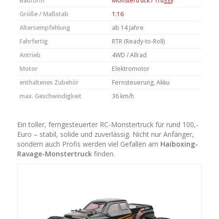
Bauform
Monstertruck / Truggy
Größe / Maßstab
1:16
Altersempfehlung
ab 14 Jahre
Fahrfertig
RTR (Ready-to-Roll)
Antrieb
4WD / Allrad
Motor
Elektromotor
enthaltenes Zubehör
Fernsteuerung, Akku
max. Geschwindigkeit
36 km/h
Ein toller, ferngesteuerter RC-Monstertruck für rund 100,-
Euro – stabil, solide und zuverlässig. Nicht nur Anfänger,
sondern auch Profis werden viel Gefallen am
Haiboxing-
Ravage-Monstertruck
finden.