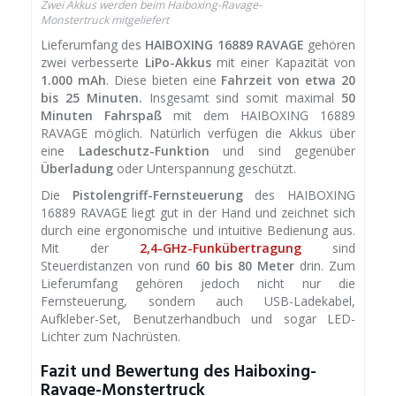
Zwei Akkus werden beim Haiboxing-Ravage-
Monstertruck mitgeliefert
Lieferumfang des
HAIBOXING 16889 RAVAGE
gehören
zwei verbesserte
LiPo-Akkus
mit einer Kapazität von
1.000 mAh
. Diese bieten eine
Fahrzeit von etwa 20
bis 25 Minuten.
Insgesamt sind somit maximal
50
Minuten Fahrspaß
mit dem HAIBOXING 16889
RAVAGE möglich. Natürlich verfügen die Akkus über
eine
Ladeschutz-Funktion
und sind gegenüber
Überladung
oder Unterspannung geschützt.
Die
Pistolengriff-Fernsteuerung
des HAIBOXING
16889 RAVAGE liegt gut in der Hand und zeichnet sich
durch eine ergonomische und intuitive Bedienung aus.
Mit der
2,4-GHz-Funkübertragung
sind
Steuerdistanzen von rund
60 bis 80 Meter
drin. Zum
Lieferumfang gehören jedoch nicht nur die
Fernsteuerung, sondern auch USB-Ladekabel,
Aufkleber-Set, Benutzerhandbuch und sogar LED-
Lichter zum Nachrüsten.
Fazit und Bewertung des Haiboxing-
Ravage-Monstertruck